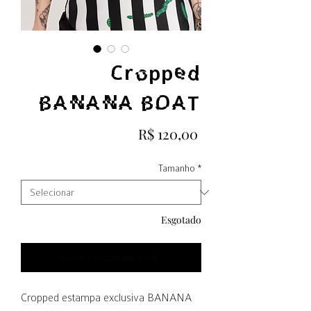
Cropped
BANANA BOAT
Preço
R$ 120,00
Tamanho
*
Esgotado
Avise se chegar mais!
Cropped estampa exclusiva BANANA