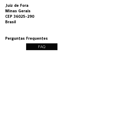
Juiz de Fora
Minas Gerais
CEP
36025-290
Brasil
Perguntas Frequentes
FAQ
SONHE, CRIE, VEJA©
R. Floriano Peixoto, 42 – 301
Juiz de Fora, Minas Gerais
crew@vigart.br
Instagram
VIGA ©2026 all rights reserved