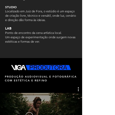
STUDIO
Localizado em Juiz de Fora, o estúdio é um espaço
de criação livre, técnico e versátil, onde luz, cenário
e direção dão forma às ideias.
LAB
Ponto de encontro da cena artística local.
Um espaço de experimentação onde surgem novas
estéticas e formas de ver.
PRODUÇÃO AUDIOVISUAL E FOTOGRÁFICA
COM ESTÉTICA E REFINO