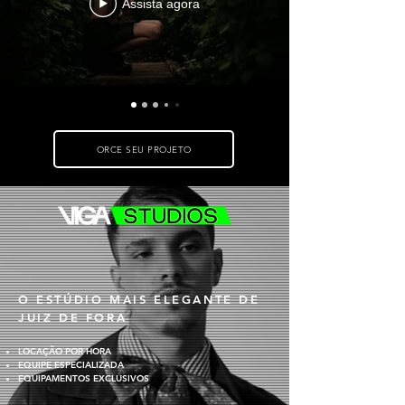
Assista agora
ORCE SEU PROJETO
O ESTÚDIO MAIS ELEGANTE DE
JUIZ DE FORA
LOCAÇÃO POR HORA
EQUIPE ESPECIALIZADA
EQUIPAMENTOS EXCLUSIVOS