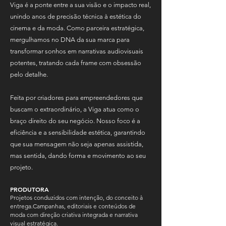
Viga é a ponte entre a sua visão e o impacto real,
unindo anos de precisão técnica à estética do
cinema e da moda. Como parceira estratégica,
mergulhamos no DNA da sua marca para
transformar sonhos em narrativas audiovisuais
potentes, tratando cada frame com obsessão
pelo detalhe.
Feita por criadores para empreendedores que
buscam o extraordinário, a Viga atua como o
braço direito do seu negócio. Nosso foco é a
eficiência e a sensibilidade estética, garantindo
que sua mensagem não seja apenas assistida,
mas sentida, dando forma e movimento ao seu
projeto.
PRODUTORA
Projetos conduzidos com intenção, do conceito à
entrega.
Campanhas, editoriais e conteúdos de
moda com direção criativa integrada e narrativa
visual estratégica.