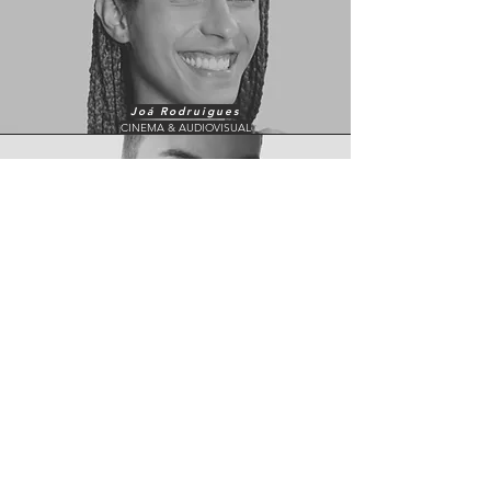
Joá Rodruigues
CINEMA & AUDIOVISUAL
Lucas Vasconcellos
STUDIO STAFF
Ana Clara Teixeira
STUDIO STAFF